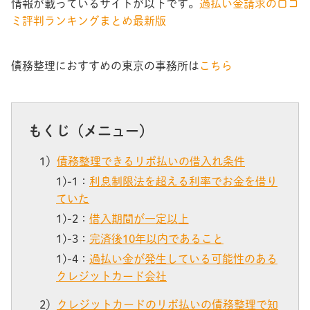
情報が載っているサイトが以下です。
過払い金請求の口コ
ミ評判ランキングまとめ最新版
債務整理におすすめの東京の事務所は
こちら
もくじ（メニュー）
1）
債務整理できるリボ払いの借入れ条件
1)-1：
利息制限法を超える利率でお金を借り
ていた
1)-2：
借入期間が一定以上
1)-3：
完済後10年以内であること
1)-4：
過払い金が発生している可能性のある
クレジットカード会社
2）
クレジットカードのリボ払いの債務整理で知