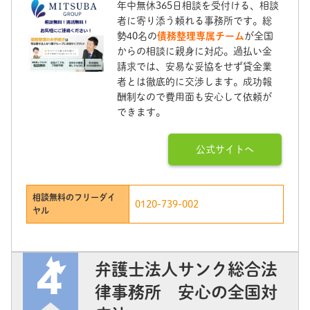
年中無休365日相談を受付ける、相談
者に寄り添う頼れる事務所です。総
勢40名の
債務整理専属チーム
が全国
からの相談に親身に対応。過払い金
請求では、安易な妥協をせず貸金業
者とは徹底的に交渉します。成功報
酬制なので費用面も安心して依頼が
できます。
公式サイトへ
相談無料のフリーダイ
0120-739-002
ヤル
弁護士法人サンク総合法
律事務所 安心の全国対