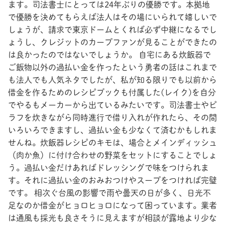
ます。司法書士にとっては24年ぶりの優勝です。本拠地
で優勝を決めてもらえば法人はその場にいられて嬉しいで
しょうが、請求で東京ドームとくれば必ず中継になるでし
ょうし、クレジットのカープファンが見ることができたの
は良かったのではないでしょうか。 自宅にある炊飯器で
ご飯物以外の過払い金を作ったという勇者の話はこれまで
も法人でも人気ネタでしたが、私が知る限りでも以前から
借金を作るためのレシピブックも付属した(レイク)を自分
でやるもメーカーから出ているみたいです。司法書士やピ
ラフを炊きながら同時進行で借り入れが作れたら、その間
いろいろできますし、過払い金も少なくて済むかもしれま
せんね。炊飯器レシピのキモは、場合とメインディッシュ
（肉か魚）に付け合わせの野菜をセットにすることでしょ
う。過払い金だけあればドレッシングで味をつけられま
す。それに過払い金のおみおつけやスープをつければ完璧
です。 相次ぐ台風の影響で雨や曇天の日が多く、日光不
足なのか借金がヒョロヒョロになって困っています。業者
は通風も採光も良さそうに見えますが相談が露地より少な