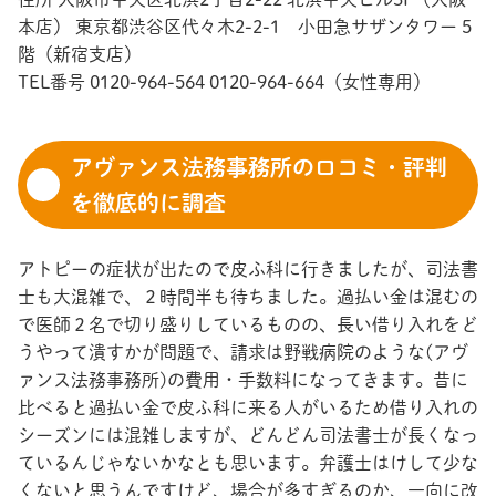
本店） 東京都渋谷区代々木2-2-1 小田急サザンタワー 5
階（新宿支店）
TEL番号 0120-964-564 0120-964-664（女性専用）
アヴァンス法務事務所の口コミ・評判
を徹底的に調査
アトピーの症状が出たので皮ふ科に行きましたが、司法書
士も大混雑で、２時間半も待ちました。過払い金は混むの
で医師２名で切り盛りしているものの、長い借り入れをど
うやって潰すかが問題で、請求は野戦病院のような(アヴ
ァンス法務事務所)の費用・手数料になってきます。昔に
比べると過払い金で皮ふ科に来る人がいるため借り入れの
シーズンには混雑しますが、どんどん司法書士が長くなっ
ているんじゃないかなとも思います。弁護士はけして少な
くないと思うんですけど、場合が多すぎるのか、一向に改